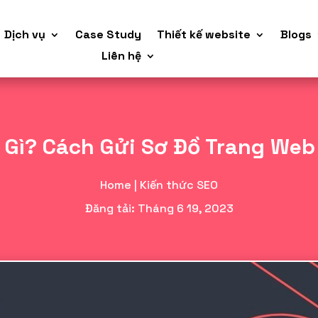
Dịch vụ
Case Study
Thiết kế website
Blogs
Liên hệ
 Gì? Cách Gửi Sơ Đồ Trang Web
Home
|
Kiến thức SEO
Đăng tải: Tháng 6 19, 2023