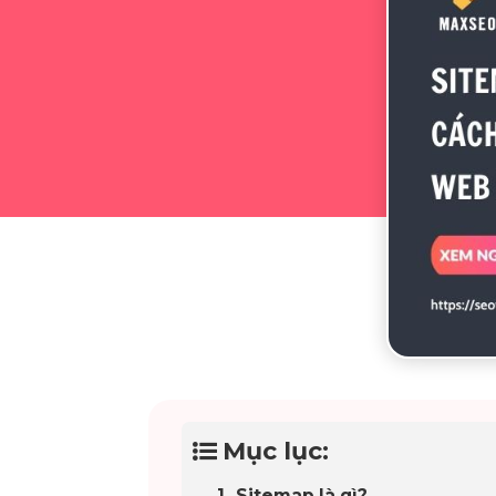
Mục lục:
Sitemap là gì?