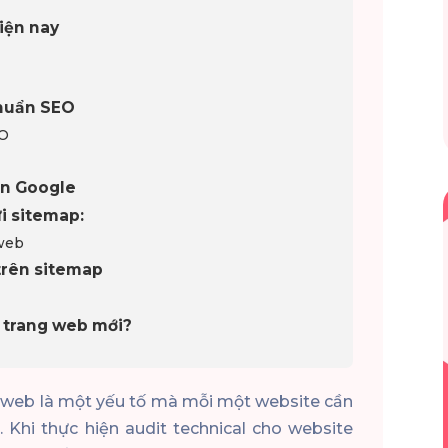
iện nay
chuẩn SEO
EO
ên Google
ửi sitemap:
 web
 trên sitemap
 trang web mới?
g web là một yếu tố mà mỗi một website cần
 Khi thực hiện audit technical cho website