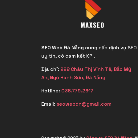
SEO Web Đà Nẵng
cung cấp dịch vụ SEO
uy tín, có cam kết KPI.
Địa chỉ:
228 Châu Thị Vĩnh Tế, Bắc Mỹ
An, Ngũ Hành Sơn, Đà Nẵng
Hotline:
036.779.2617
Email:
seowebdn@gmail.com
Copyright © 2023 by
Công ty SEO Đà Nẵng
. A