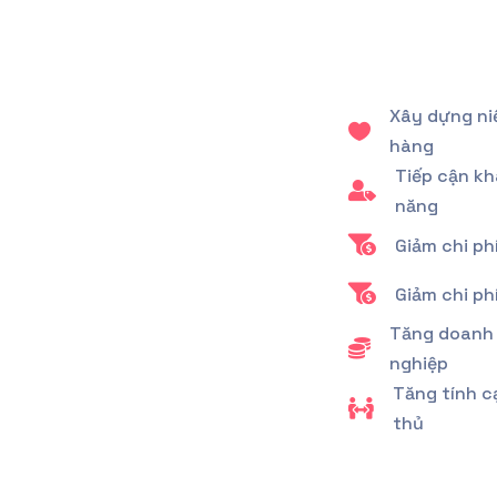
Xây dựng ni

hàng
Tiếp cận k

năng

Giảm chi ph

Giảm chi ph
Tăng doanh

nghiệp
Tăng tính c

thủ