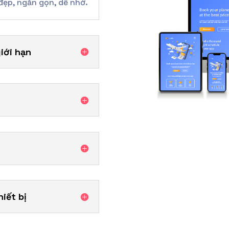
đẹp, ngắn gọn, dễ nhớ.
iới hạn
hiết bị