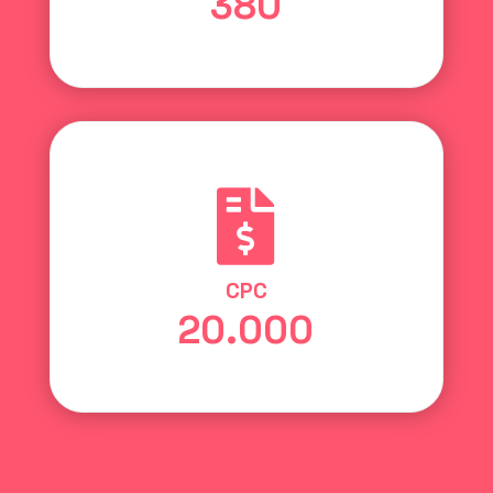
380

CPC
20.000