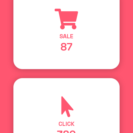

SALE
87

CLICK