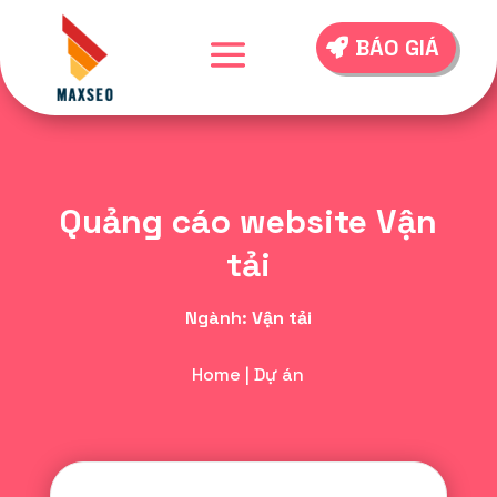
BÁO GIÁ
Quảng cáo website Vận
tải
Ngành:
Vận tải
Home
|
Dự án