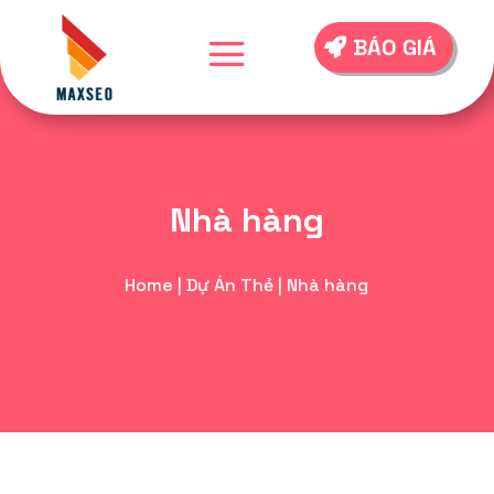
BÁO GIÁ
Nhà hàng
Home
|
Dự Án Thẻ
|
Nhà hàng